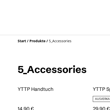
Start
/
Produkte
/
5_Accessories
5_Accessories
YTTP Handtuch
YTTP Sp
AUSVERKA
14,90 €
29,90 €