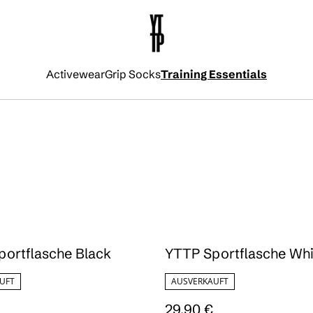
Activewear
Grip Socks
Training Essentials
ortflasche Black
YTTP Sportflasche Whi
UFT
AUSVERKAUFT
29,90 €