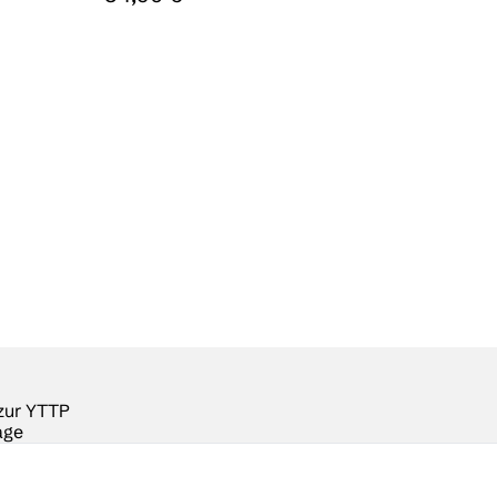
zur YTTP
age